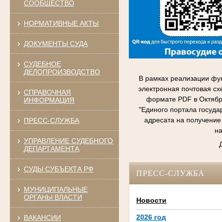
СООБЩЕСТВО
НОРМАТИВНЫЕ АКТЫ
ДОКУМЕНТЫ СУДА
СУДЕБНОЕ
ДЕЛОПРОИЗВОДСТВО
В рамках реализации фу
электронная почтовая сх
СПРАВОЧНАЯ
формате PDF в Октябр
ИНФОРМАЦИЯ
"Единого портала госуда
адресата на получение
ПРЕСС-СЛУЖБА
на
УПРАВЛЕНИЕ СУДЕБНОГО
ДЕПАРТАМЕНТА
СУДЫ СУБЪЕКТА РФ
ПРЕСС-СЛУЖБА
МУНИЦИПАЛЬНЫЕ
ОРГАНЫ ВЛАСТИ
Новости
2026 год
ВАКАНСИИ