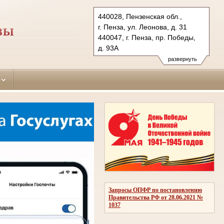
440028, Пензенская обл.,
г. Пенза, ул. Леонова, д. 31
ЗЫ
440047, г. Пенза, пр. Победы,
д. 93A
Тел.: (8412) 63-82-35, 44-94-
развернуть
74 (ф.), 63-81-89, 94-99-66 (ф.)
oktyabrsky.pnz@sudrf.ru
oktyabrsky2.pnz@sudrf.ru
Запросы ОПФР по постановлению
Правительства РФ от 28.06.2021 №
1037