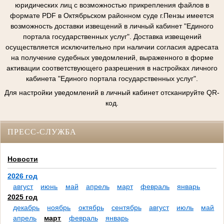
юридических лиц с возможностью прикрепления файлов в
формате PDF в Октябрьском районном суде г.Пензы имеется
возможность доставки извещений в личный кабинет "Единого
портала государственных услуг". Доставка извещений
осуществляется исключительно при наличии согласия адресата
на получение судебных уведомлений, выраженного в форме
активации соответствующего разрешения в настройках личного
кабинета "Единого портала государственных услуг".
Для настройки уведомлений в личный кабинет отсканируйте QR-
код.
ПРЕСС-СЛУЖБА
Новости
2026 год
август
июнь
май
апрель
март
февраль
январь
2025 год
декабрь
ноябрь
октябрь
сентябрь
август
июль
май
апрель
март
февраль
январь