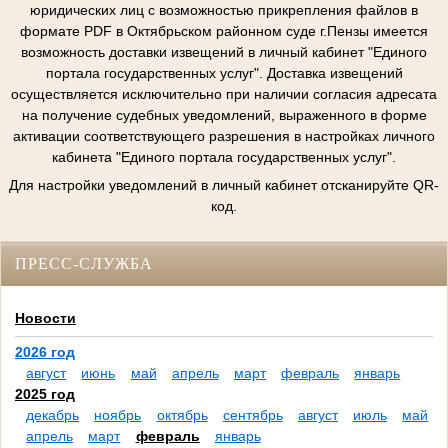
юридических лиц с возможностью прикрепления файлов в
формате PDF в Октябрьском районном суде г.Пензы имеется
возможность доставки извещений в личный кабинет "Единого
портала государственных услуг". Доставка извещений
осуществляется исключительно при наличии согласия адресата
на получение судебных уведомлений, выраженного в форме
активации соответствующего разрешения в настройках личного
кабинета "Единого портала государственных услуг".
Для настройки уведомлений в личный кабинет отсканируйте QR-
код.
ПРЕСС-СЛУЖБА
Новости
2026 год
август
июнь
май
апрель
март
февраль
январь
2025 год
декабрь
ноябрь
октябрь
сентябрь
август
июль
май
апрель
март
февраль
январь