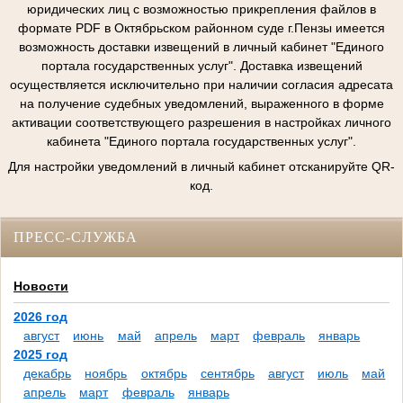
юридических лиц с возможностью прикрепления файлов в
формате PDF в Октябрьском районном суде г.Пензы имеется
возможность доставки извещений в личный кабинет "Единого
портала государственных услуг". Доставка извещений
осуществляется исключительно при наличии согласия адресата
на получение судебных уведомлений, выраженного в форме
активации соответствующего разрешения в настройках личного
кабинета "Единого портала государственных услуг".
Для настройки уведомлений в личный кабинет отсканируйте QR-
код.
ПРЕСС-СЛУЖБА
Новости
2026 год
август
июнь
май
апрель
март
февраль
январь
2025 год
декабрь
ноябрь
октябрь
сентябрь
август
июль
май
апрель
март
февраль
январь